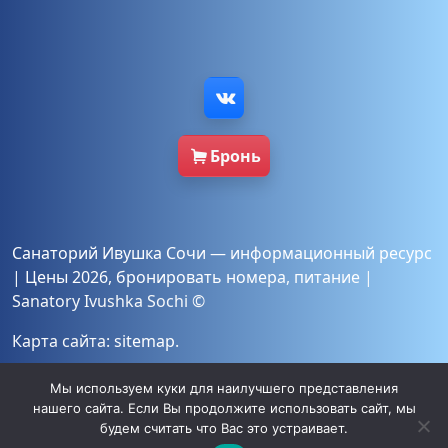
Бронь
Санаторий Ивушка Сочи — информационный ресурс
|
Цены 2026
,
бронировать
номера
,
питание
|
Sanatory Ivushka Sochi ©
Карта сайта:
sitemap
.
Мы используем куки для наилучшего представления
Политика конфиденциальности
и согласие
на
нашего сайта. Если Вы продолжите использовать сайт, мы
хранение и обработку персональных данных
будем считать что Вас это устраивает.
согласно №152-ФЗ «О персональных данных».